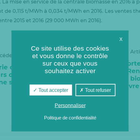
 La mise en service de la centrale biomasse en 2016 a 
t de 0,115 t/MWh à 0,034 t/MWh en 2016. Les ventes th
entre 2015 et 2016 (29 000 MWh en 2016).
X
Ce site utilise des cookies
Art
et vous donne le contrôle
écédent
sur ceux que vous
Journées port
rie des Mureaux
souhaitez activer
des Energies Ren
rs de l’Europe
: la chaufferie b
ne semaine
Mureaux ouvre 
Tout accepter
Tout refuser
Personnaliser
Politique de confidentialité