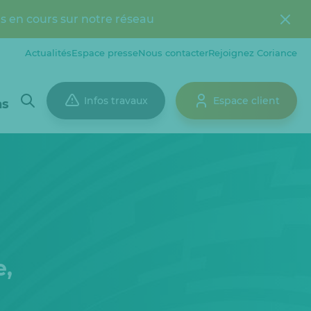
s en cours sur notre réseau
Actualités
Espace presse
Nous contacter
Rejoignez Coriance
Infos travaux
Espace client
ns
e,