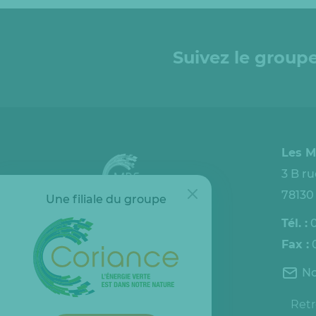
Suivez le groupe
Les M
3 B r
78130
Une filiale du groupe
Tél. :
0
Fax :
0
Espace client
No
Retr