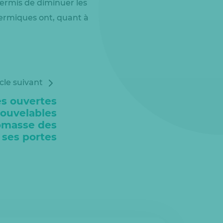
permis de diminuer les
ermiques ont, quant à
icle suivant
es ouvertes
ouvelables
iomasse des
ses portes