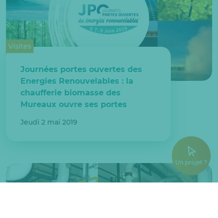
Visites
Journées portes ouvertes des
Energies Renouvelables : la
chaufferie biomasse des
Mureaux ouvre ses portes
Jeudi 2 mai 2019
Un projet ?